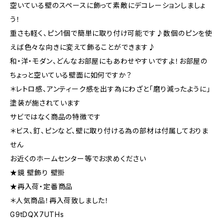
空いている壁のスペースに飾って素敵にデコレーションしましょ
う！
重さも軽く、ピン1個で簡単に取り付け可能です♪数個のピンを使
えば色々な向きに変えて飾ることができます♪
和・洋・モダン、どんなお部屋にもあわせやすいですよ！お部屋の
ちょっと空いている壁面に如何ですか？
＊レトロ感、アンティーク感を出す為にわざと「磨り減ったように」
塗装が施されています
サビではなく商品の特徴です
＊ビス、釘、ピンなど、壁に取り付ける為の部材は付属しておりま
せん
お近くのホームセンター等でお求めください
★鏡 壁飾り 壁掛
★再入荷・定番商品
＊人気商品！再入荷致しました！
G9tDQX7UTHs