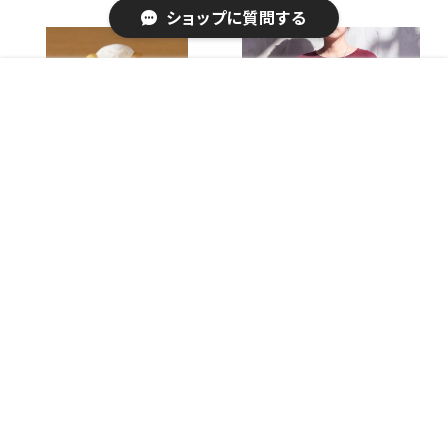
インテリア雑貨 置物・オブジェ
ン レディースアパレル デニムパ
ショップに質問する
動物
ンツ フルレングスパンツ
販売開始のお知らせを希望する
再入荷のお知らせを希望する
コミュニティ加入
種類を選択する
年齢確認
¥5,700
Add to cart
2
キーワードから探す
開運招福の干支 縁起の良い置
天竺ドルマンプルオーバー 無地
物 開運 招き未(右手) 予約販売
ロンTシャツ 長袖 体型カバー
¥3,600
¥5,030
/ 家具・インテリア インテリア雑
大きいサイズ 2026秋新作 予約
貨 置物・オブジェ
/ ファッション レディースアパレ
ル トップス Tシャツ・カットソー
カテゴリから探す