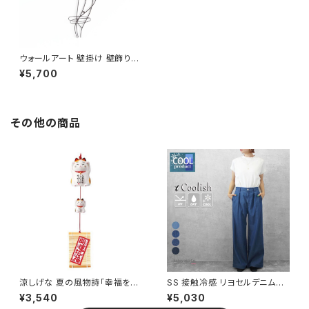
ウォールアート 壁掛け 壁飾り
レッド / 家具・インテリア インテ
¥5,700
リア雑貨 壁面装飾 インテリアプ
レート
その他の商品
涼しげな 夏の風物詩「幸福を招
SS 接触冷感 リヨセルデニムワ
く 縁起の置物」 幸せこいこい 猫
イドパンツ テンセル混パンツ ボ
¥3,540
¥5,030
風鈴(みけ) / 家具・インテリア
トムス 2026夏新作 / ファッショ