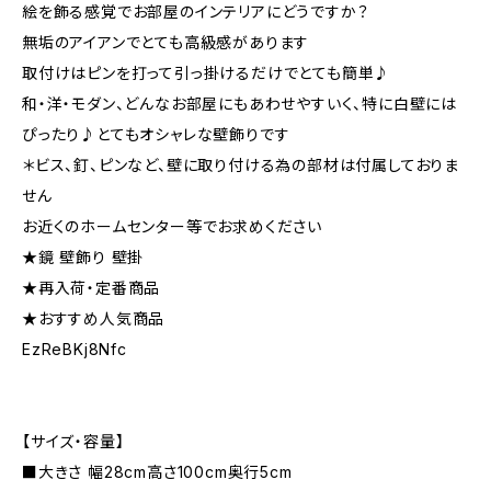
絵を飾る感覚でお部屋のインテリアにどうですか？
無垢のアイアンでとても高級感があります
取付けはピンを打って引っ掛けるだけでとても簡単♪
和・洋・モダン、どんなお部屋にもあわせやすいく、特に白壁には
ぴったり♪とてもオシャレな壁飾りです
＊ビス、釘、ピンなど、壁に取り付ける為の部材は付属しておりま
せん
お近くのホームセンター等でお求めください
★鏡 壁飾り 壁掛
★再入荷・定番商品
★おすすめ人気商品
EzReBKj8Nfc
【サイズ・容量】
■大きさ 幅28cm高さ100cm奥行5cm