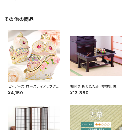
ンテリア雑貨 壁面装飾 インテリ
アプレート
その他の商品
ピィアース ローズティアラフク
棚付き 折りたたみ 供物机 供物
ロウ(ピンク) / ジュエリーボック
台 仏具 仏事 / 生活雑貨 日用品
¥4,150
¥13,880
ス 花・フルーツ クラウン 動物 フ
仏事・神事用品
クロウ・鳥 週替わり