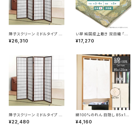
障子スクリーン ミドルタイプ ハ
い草 純国産上敷き 双目織 「天
イタイプ / 家具・インテリア 間
草(あまくさ)」 / 家具・インテリア
¥26,310
¥17,270
仕切り・パーテション
ファブリック・敷物 畳・ござ
障子スクリーン ミドルタイプ ハ
綿100%のれん 目隠し 85x120
イタイプ / 家具・インテリア 間
cm「天竺」 日本製 チチ付 店舗
¥22,480
¥4,160
仕切り・パーテション
施設 向け / 家具・インテリア フ
ァブリック・敷物