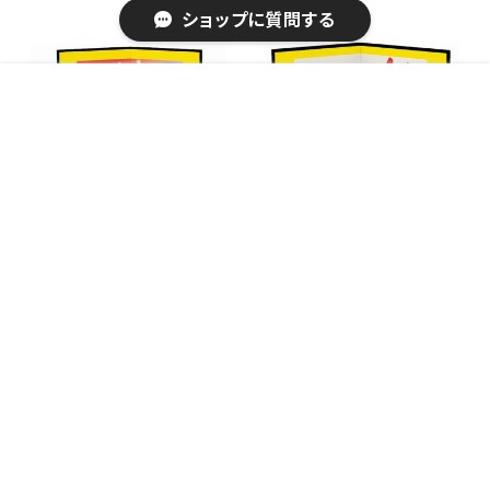
物・オブジェ
ショップに質問する
販売開始のお知らせを希望する
再入荷のお知らせを希望する
コミュニティ加入
種類を選択する
年齢確認
¥4,310
Add to cart
4
キーワードから探す
開運招福の干支 縁起の良い置
開運招福の干支 縁起の良い置
物 開運 艶白松竹梅未親子 / 家
物 開運 もこもこ夫婦福未 / 家
¥4,050
¥3,260
具・インテリア インテリア雑貨
具・インテリア インテリア雑貨
置物・オブジェ
置物・オブジェ
カテゴリから探す