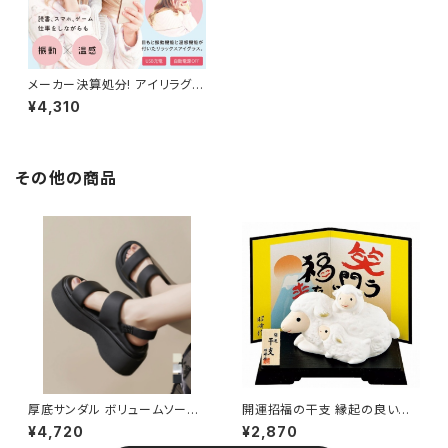
メーカー決算処分! アイリラグラ
ス HHER-001 / 電化製品 生活
¥4,310
家電 美容健康家電
その他の商品
厚底サンダル ボリュームソール
開運招福の干支 縁起の良い置
美脚 夏 / サマーシューズ コンフ
物 開運 なかよし親子未 / 家具・
¥4,720
¥2,870
ォート靴 リゾートサンダル
インテリア インテリア雑貨 置