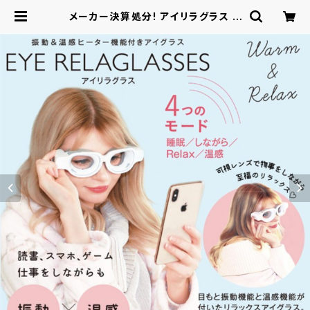
メーカー決算処分! アイリラグラス H
HER-001 / 電化製品 生活家電 美容
健康家電 | ロシナンテ！オンライン -
総合ショッピングサイト -