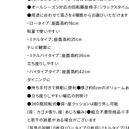
●オールシーズン対応の回転籐座椅子！リラックスタイ
●用途に合わせて高さを4種類からお選びいただけます
・ロータイプ：座面高約18cm
和室で使いやすい
・ミドルタイプ：座面高約25cm
テレビ観賞に
・ミドルハイタイプ：座面高約36cm
立ち座りしやすい
・ハイタイプタイプ：座面高約42cm
ダイニングに
●持ち手付きで移動に便利●厚さ約8cmのボリュームあ
●立ち座りしやすい幅広の肘掛け
●360度回転式●背・座クッションは取り外し可能
(背： カゴメ張り、座：あじろ編み)●組立不要完成品
と若干の誤差がある場合がございます
［写真の説明］(1枚目)ロータイプ(2枚目)ミドルタイプ(