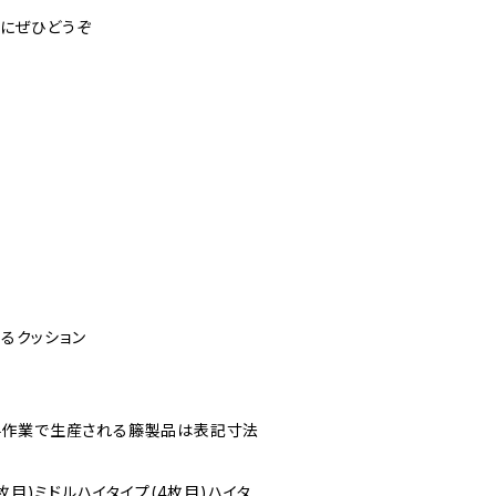
ムにぜひどうぞ
るクッション
※手作業で生産される籐製品は表記寸法
3枚目)ミドルハイタイプ(4枚目)ハイタ