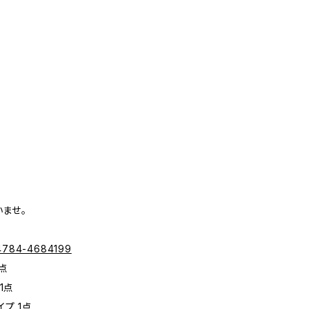
いませ。
04784-4684199
点
1点
プ 1点