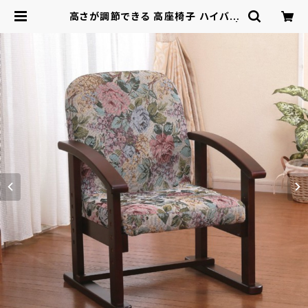
高さが調節できる 高座椅子 ハイバッ
ク 肘付き / 家具・インテリア チェア |
ロシナンテ！オンライン - 総合ショッ
ピングサイト -