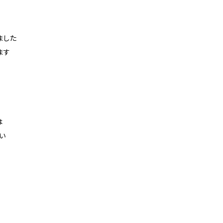
ました
ます
は
い