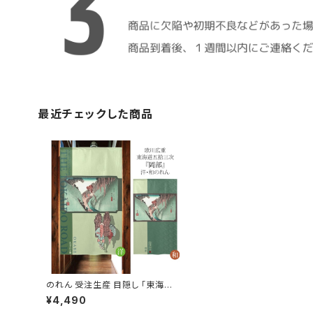
最近チェックした商品
のれん 受注生産 目隠し 「東海道
五十三次 岡部」 日本製 和風 / 家
¥4,490
具・インテリア ファブリック・敷物