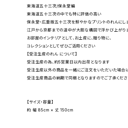
東海道五十三次/保永堂編
東海道五十三次の中でも特に評価の高い
保永堂・広重版五十三次を鮮やかなプリントのれんにし
江戸から京都までの道中が大胆な構図で浮かび上がり
お部屋のインテリアとして、お土産に、贈り物に、
コレクションとしてぜひご活用ください
【受注生産のれん について】
受注生産の為、約5営業日以内出荷となります
受注生産以外の商品を一緒にご注文をいただいた場合
受注生産商品の納期で同梱となりますのでご了承くださ
【サイズ・容量】
約 幅 85cm × 丈 150cm