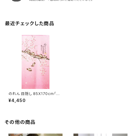
最近チェックした商品
のれん 目隠し 85X170cm「森
の七福ろう 春うらら」 日本製 ロ
¥4,450
ングサイズ / 家具・インテリア フ
ァブリック・敷物
その他の商品