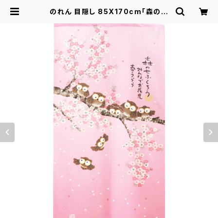
のれん 目隠し 85X170cm「森の七
福ろう 春うらら」 日本製 ロングサイ
ズ / 家具・インテリア ファブリック・敷
物 | ロシナンテ！オンライン - 総合シ
ョッピングサイト -