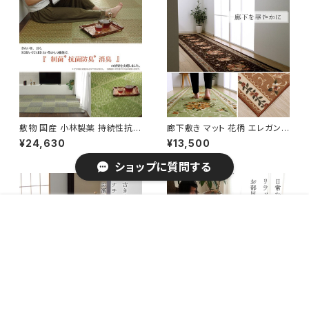
敷物 国産 小林製薬 持続性抗菌
廊下敷き マット 花柄 エレガンス
剤 KOBA-GUARD 制菌 抗菌
撥水 『撥水キャンベル 廊下敷
¥24,630
¥13,500
防臭 夏 い草 市松 モダン 滑り
き』 / 家具・インテリア ファブリ
止め 『DXラウム』 / 家具・インテ
ック・敷物
ショップに質問する
リア ファブリック・敷物 畳・ござ
販売開始のお知らせを希望する
再入荷のお知らせを希望する
コミュニティ加入
種類を選択する
年齢確認
¥4,450
Add to cart
0
キーワードから探す
座布団 銘仙判 日本製 盆 来客
籐 ラグ カーペット 自然素材 ひ