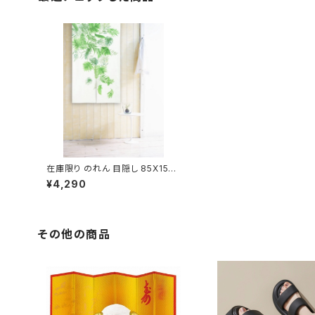
在庫限り のれん 目隠し 85X150c
m「ハルル GN」 日本製 / 家具・イ
¥4,290
ンテリア ファブリック・敷物
その他の商品