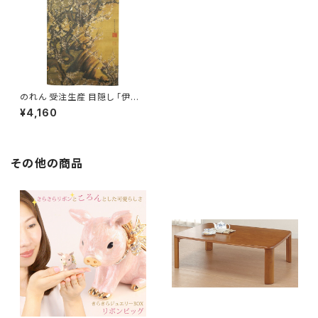
のれん 受注生産 目隠し 「伊藤
若冲_梅花小禽図1」85x150cm
¥4,160
日本製 和風 / 家具・インテリア
ファブリック・敷物
その他の商品