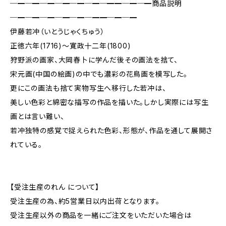
─━─━─━─━─━─━─━━─━─━商品説明
─━─━─━─━─━─━━─━─━
伊藤若冲（いとうじゃくちゅう）
正徳六年(1716)〜寛政十二年(1800)
狩野派の画家、大岡春卜に学んだ後その画法を捨て、
宋元画(中国の絵画)の中でも濃彩の花鳥画を模写した。
更にこの画法も捨て実物写生へ移行した若冲は、
美しい色彩と綿密な描写の作品を描いた。しかし実際には写生
画とは言い難い、
若冲独特の感覚で捉えられた色彩、形態が、作品を通して展開さ
れている。
【受注生産のれん について】
受注生産の為、約5営業日以内出荷となります。
受注生産以外の商品を一緒にご注文をいただいた場合は