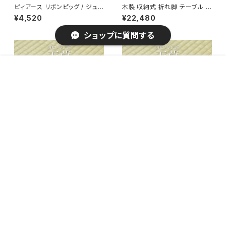
ピィアース リボンピッグ / ジュ
木製 収納式 折れ脚 テーブル ち
エリーボックス 動物 ブタ
ゃぶ台 / 家具・インテリア ロー
¥4,520
¥22,480
テーブル
ショップに質問する
販売開始のお知らせを希望する
再入荷のお知らせを希望する
コミュニティ加入
種類を選択する
年齢確認
¥4,160
Add to cart
0
キーワードから探す
い草 純国産上敷き 双目織 「天
い草 純国産上敷き 双目織 「天
草(あまくさ)」 / 家具・インテリア
草(あまくさ)」 / 家具・インテリア
¥11,220
¥10,010
ファブリック・敷物 畳・ござ
ファブリック・敷物 畳・ござ
カテゴリから探す