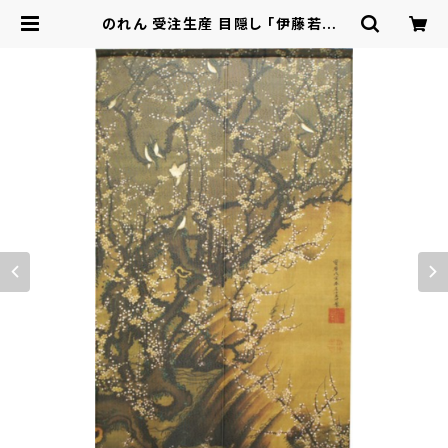
のれん 受注生産 目隠し 「伊藤若冲_
梅花小禽図1」85x150cm 日本製 和
風 / 家具・インテリア ファブリック・敷
物 | ロシナンテ！オンライン - 総合シ
ョッピングサイト -