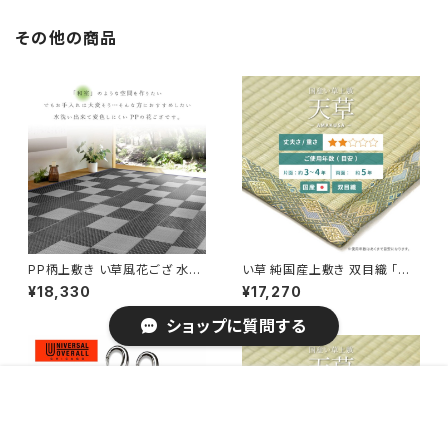
その他の商品
PP柄上敷き い草風花ござ 水洗
い草 純国産上敷き 双目織 「天
いOK 「矢倉」 グレー / 家具・イ
草(あまくさ)」 / 家具・インテリア
¥18,330
¥17,270
ンテリア ファブリック・敷物 カー
ファブリック・敷物 畳・ござ
ペット・絨毯
ショップに質問する
販売開始のお知らせを希望する
再入荷のお知らせを希望する
コミュニティ加入
種類を選択する
年齢確認
¥4,160
Add to cart
0