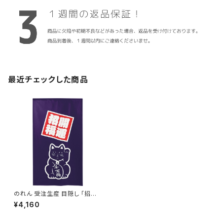
最近チェックした商品
のれん 受注生産 目隠し 「招き
猫 紺」 日本製 和風 / 家具・イン
¥4,160
テリア ファブリック・敷物