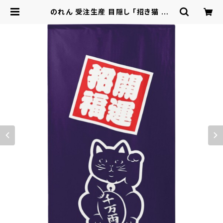
のれん 受注生産 目隠し 「招き猫 紺」
日本製 和風 / 家具・インテリア ファブ
リック・敷物 | ロシナンテ！オンライン
- 総合ショッピングサイト -