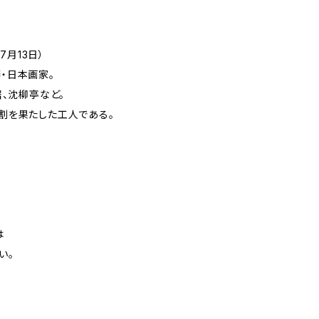
7月13日）
・日本画家。
、沈柳亭など。
割を果たした工人である。
は
い。