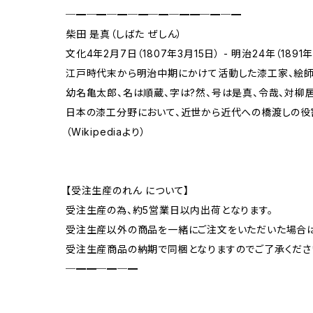
─━─━─━─━─━─━━─━─━
柴田 是真（しばた ぜしん）
文化4年2月7日（1807年3月15日） - 明治24年（1891年
江戸時代末から明治中期にかけて活動した漆工家、絵師
幼名亀太郎、名は順蔵、字は?然、号は是真、令哉、対柳居
日本の漆工分野において、近世から近代への橋渡しの役
（Wikipediaより）
【受注生産のれん について】
受注生産の為、約5営業日以内出荷となります。
受注生産以外の商品を一緒にご注文をいただいた場合
受注生産商品の納期で同梱となりますのでご了承くださ
─━━─━─━