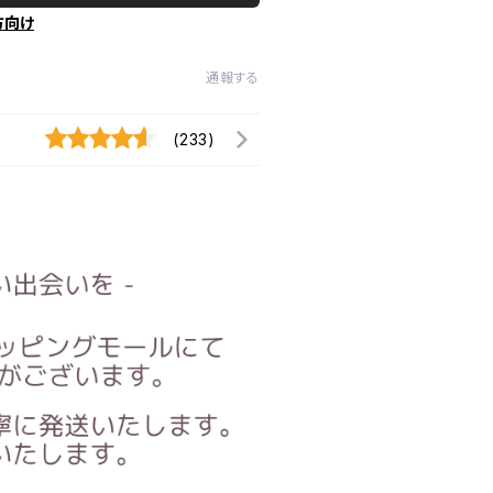
方向け
通報する
(233)