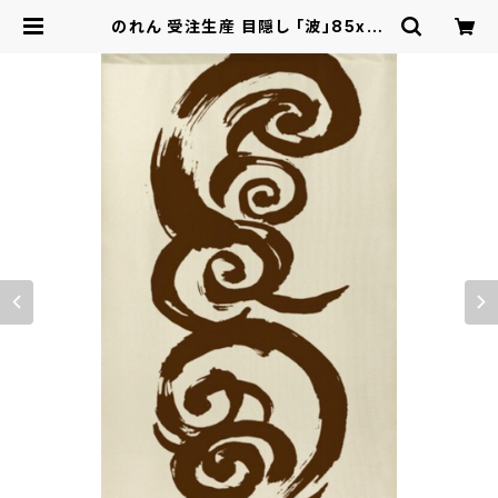
のれん 受注生産 目隠し 「波」85x15
0cm 日本製 和風 / 家具・インテリア
ファブリック・敷物 | ロシナンテ！オン
ライン - 総合ショッピングサイト -