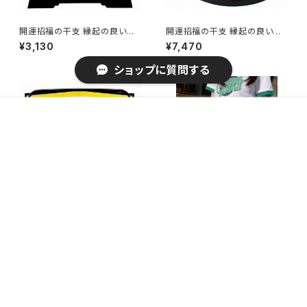
開運招福の干支 縁起の良い置
開運招福の干支 縁起の良い置
物 開運 艶白松竹梅未 / 家具・
物 十二支飾り / 家具・インテリ
¥3,130
¥7,470
インテリア インテリア雑貨 置
ア インテリア雑貨 置物・オブジ
物・オブジェ
ェ
ショップに質問する
販売開始のお知らせを希望する
再入荷のお知らせを希望する
コミュニティ加入
種類を選択する
年齢確認
¥4,490
Add to cart
0
キーワードから探す
開運招福の干支 縁起の良い置
ロールアップ デニムショートパン
物 開運 金銀福未(手提げ盆) /
ツ 美脚 / デニムワイド着やせ ハ
¥3,000
¥5,280
家具・インテリア インテリア雑貨
ーフパンツ韓国風 お洒落 ショー
置物・オブジェ
パン
カテゴリから探す