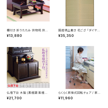
棚付き 折りたたみ 供物机 供物
国産柄上敷き 花ござ 「ダイヤ」 /
台 仏具 仏事 / 生活雑貨 日用品
家具・インテリア ファブリック・
¥13,880
¥35,350
仏事・神事用品
敷物 畳・ござ
仏壇下台 木製 (黒檀調 紫檀調)
らくらく昇降式回転チェア / 家
(45cm幅 56cm幅) / 生活雑貨
具・インテリア
¥21,700
¥11,960
日用品 仏事・神事用品