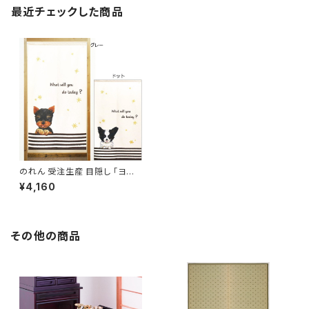
最近チェックした商品
のれん 受注生産 目隠し 「ヨー
クシャテリアと星/パピヨンと星」
¥4,160
日本製 洋風 犬 / 家具・インテリ
ア ファブリック・敷物
その他の商品