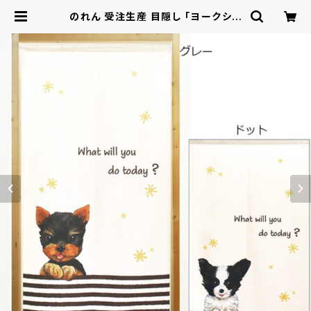
のれん 受注生産 目隠し 「ヨークシャ
テリアと星/パピヨンと星」 日本製 洋
風 犬 / 家具・インテリア ファブリック・
敷物 | ロシナンテ！オンライン - 総合
ショッピングサイト -