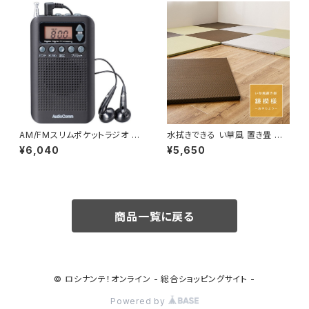
AM/FMスリムポケットラジオ 黒
水拭きできる い草風 置き畳 フ
/ 生活雑貨 日用品 防災用品
ローリングに置く畳 縁なし 滑り
¥6,040
¥5,650
止め 「綾模様」 4色/1、6、9、12
枚 / 家具・インテリア ファブリッ
ク・敷物 畳・ござ
商品一覧に戻る
© ロシナンテ！オンライン - 総合ショッピングサイト -
Powered by