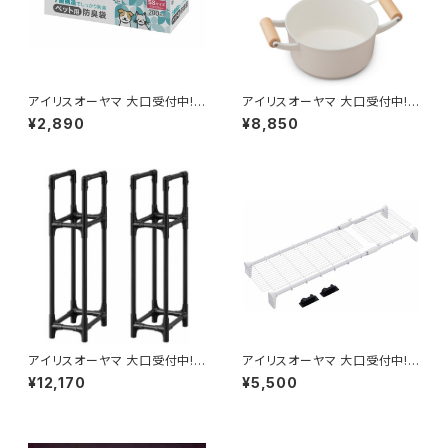
アイリスオーヤマ 大口受付中!
アイリスオーヤマ 大口受付中!
ペット用品 防臭袋 ペット用防臭
鍋 無加水鍋 LUONTO 20cm
¥2,890
¥8,850
袋 SSサイズ200枚入り / 生活
両手無加水鍋 / 生活雑貨 食器・
雑貨 犬猫用品 お掃除・消臭
キッチン 調理器具
アイリスオーヤマ 大口受付中!
アイリスオーヤマ 大口受付中!
ラック タイヤラック 省スペース
突っ張り棒 強力 超強力伸縮ワ
¥12,170
¥5,500
タイヤラック軽自動車用 / 生活
イドメッシュ棚 / 家具・インテリ
雑貨 工具 倉庫用品・運搬用品
ア インテリア雑貨 収納小物
収納庫・ラック棚・パーツトレー