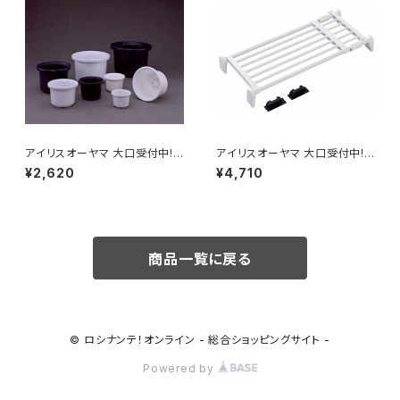
アイリスオーヤマ 大口受付中!
アイリスオーヤマ 大口受付中!
鉢 ティルト中鉢 / 生活雑貨 ガー
突っ張り棒 強力 超強力伸縮ワ
¥2,620
¥4,710
デニング・エクステリア 鉢・プラ
イド棚 / 家具・インテリア インテ
ンター
リア雑貨 収納小物
商品一覧に戻る
© ロシナンテ！オンライン - 総合ショッピングサイト -
Powered by