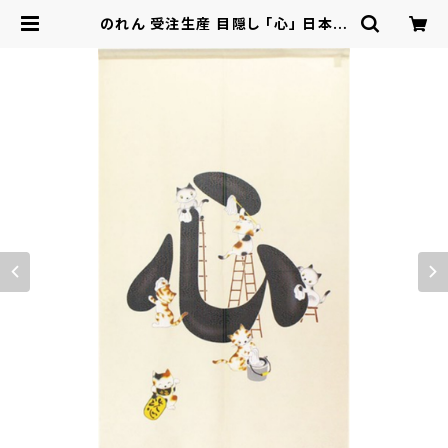
のれん 受注生産 目隠し 「心」 日本製
和風 猫 / 家具・インテリア ファブリッ
ク・敷物 | ロシナンテ！オンライン -
総合ショッピングサイト -