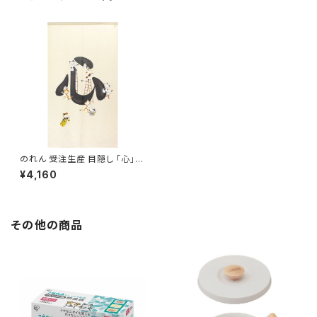
のれん 受注生産 目隠し 「心」
日本製 和風 猫 / 家具・インテリ
¥4,160
ア ファブリック・敷物
その他の商品