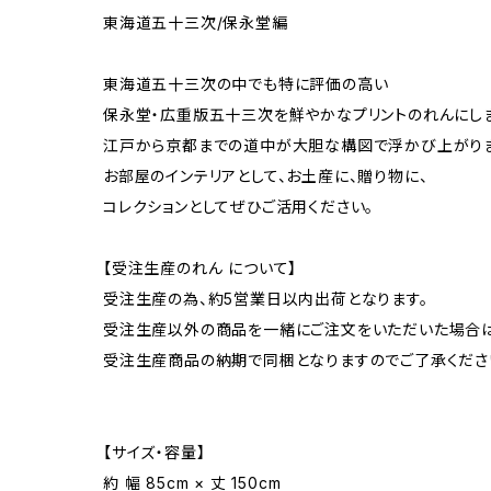
東海道五十三次/保永堂編
東海道五十三次の中でも特に評価の高い
保永堂・広重版五十三次を鮮やかなプリントのれんにし
江戸から京都までの道中が大胆な構図で浮かび上がりま
お部屋のインテリアとして、お土産に、贈り物に、
コレクションとしてぜひご活用ください。
【受注生産のれん について】
受注生産の為、約5営業日以内出荷となります。
受注生産以外の商品を一緒にご注文をいただいた場合
受注生産商品の納期で同梱となりますのでご了承くださ
【サイズ・容量】
約 幅 85cm × 丈 150cm