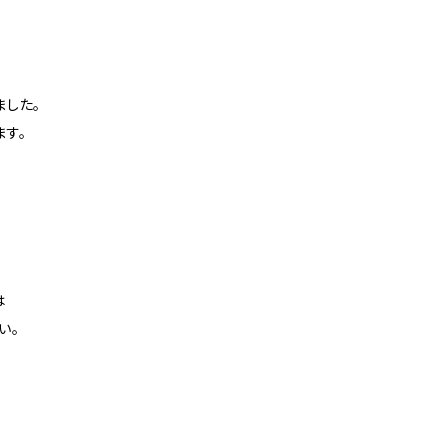
ました。
す。
は
い。