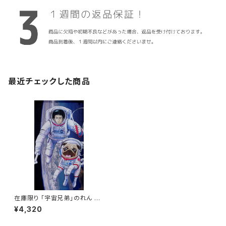
最近チェックした商品
在庫限り 「宇宙兄弟」のれん 目
隠し 85X150cm「六太とAPO」
¥4,320
日本製 / 家具・インテリア ファ
ブリック・敷物