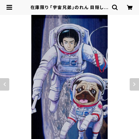
在庫限り 「宇宙兄弟」のれん 目隠し 8
5X150cm「六太とAPO」 日本製 /
家具・インテリア ファブリック・敷物 |
ロシナンテ！オンライン - 総合ショッ
ピングサイト -