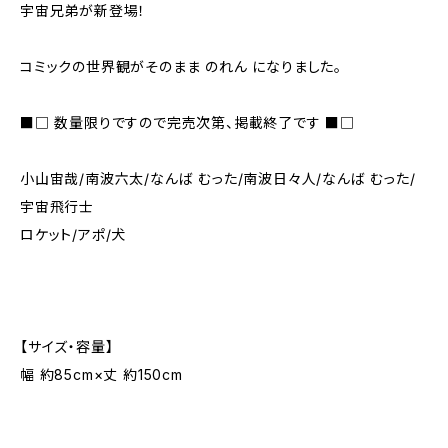
宇宙兄弟が新登場！
コミックの世界観がそのまま のれん になりました。
■□ 数量限りですので完売次第、掲載終了です ■□
小山宙哉/南波六太/なんば むった/南波日々人/なんば むった/
宇宙飛行士
ロケット/アポ/犬
【サイズ・容量】
幅 約85cm×丈 約150cm