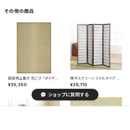
その他の商品
国産柄上敷き 花ござ 「ダイヤ」 /
障子スクリーン ミドルタイプ ハ
家具・インテリア ファブリック・
イタイプ / 家具・インテリア 間
¥35,350
¥26,110
敷物 畳・ござ
仕切り・パーテション
ショップに質問する
販売開始のお知らせを希望する
再入荷のお知らせを希望する
コミュニティ加入
種類を選択する
年齢確認
¥4,320
Add to cart
0