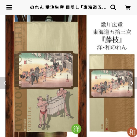
のれん 受注生産 目隠し 「東海道五十
三次 藤枝」 日本製 和風 / 家具・イン
テリア ファブリック・敷物 | ロシナン
テ！オンライン - 総合ショッピングサ
イト -