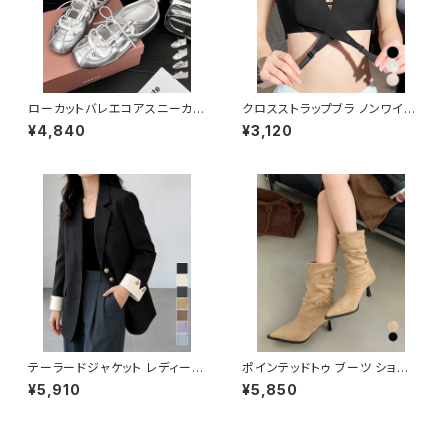
ローカットバレエコアスニーカー
クロスストラップブラ ノンワイヤ
レディース / 韓国風ファッション
ー盛れる / 谷間見せブラ 下着
¥4,840
¥3,120
疲れにくいシューズ シルバース
ドレスブラ結婚式用 美胸盛りブ
ニーカー
ラ単品黒
テーラードジャケット レディース
ポインテッドトゥ ブーツ ショート
ミドル丈 / 長袖 黒 アウター 入
ブーツ / ピンヒールブーツ 大人
¥5,910
¥5,850
園式ジャケット春 金ボタンジャ
ブーツきれいめ スエードブーテ
ケット
ィ