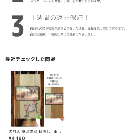
最近チェックした商品
のれん 受注生産 目隠し 「東海
道五十三次 藤枝」 日本製 和風
¥4,160