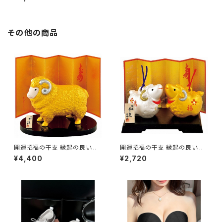
/ 家具・インテリア ファブリック・
敷物
その他の商品
開運招福の干支 縁起の良い置
開運招福の干支 縁起の良い置
物 開運 金燿彩福未 / 家具・イ
物 開運 金銀未福鈴 / 家具・イ
¥4,400
¥2,720
ンテリア インテリア雑貨 置物・
ンテリア インテリア雑貨 置物・
オブジェ
オブジェ