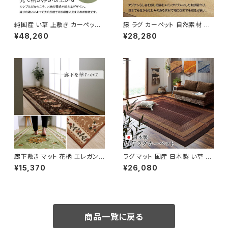
純国産 い草 上敷き カーペット
籐 ラグ カーペット 自然素材 ひ
格子柄 『グラッセ』 / 家具・イン
んやり インドネシア産 むしろ
¥48,260
¥28,280
テリア ファブリック・敷物 畳・ご
『ジャワ 籐』 / 家具・インテリア
ざ
ファブリック・敷物 畳・ござ
廊下敷き マット 花柄 エレガンス
ラグ マット 国産 日本製 い草 モ
撥水 『撥水キャンベル 廊下敷
ダン 抗菌防臭 自然素材 『ラン
¥15,370
¥26,080
き』 / 家具・インテリア ファブリ
クス』 / 家具・インテリア ファブ
ック・敷物
リック・敷物 ラグ・マット
商品一覧に戻る