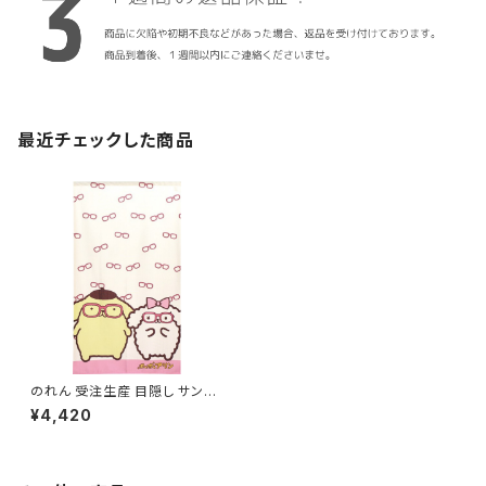
最近チェックした商品
のれん 受注生産 目隠し サンリ
オ「ポムポムプリン めがね」85x
¥4,420
150cm 日本製 / 家具・インテリ
ア ファブリック・敷物