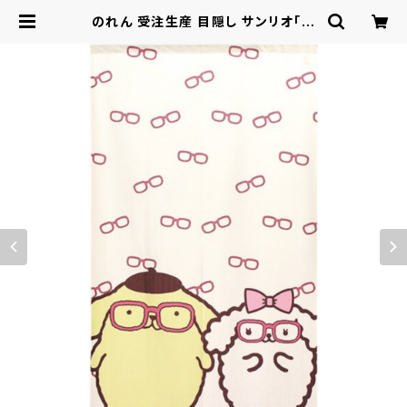
のれん 受注生産 目隠し サンリオ「ポ
ムポムプリン めがね」85x150cm 日
本製 / 家具・インテリア ファブリック・
敷物 | ロシナンテ！オンライン - 総合
ショッピングサイト -