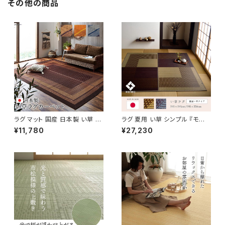
その他の商品
ラグ マット 国産 日本製 い草 モ
ラグ 夏用 い草 シンプル 『モー
ダン 抗菌防臭 自然素材 『ラン
ニング2』 / 家具・インテリア フ
¥11,780
¥27,230
クス』 / 家具・インテリア ファブ
ァブリック・敷物 ラグ・マット
リック・敷物 ラグ・マット