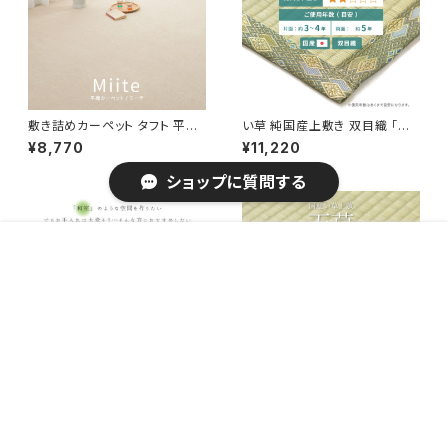
敷き詰めカーペット タフト 平織
い草 純国産上敷き 双目織 「天
り 抗菌 防臭 カットOK 日本製
草(あまくさ)」 / 家具・インテリア
¥8,770
¥11,220
「ミーテ」 アイボリー・ブルー/江
ファブリック・敷物 畳・ござ
戸間 / 家具・インテリア ファブリ
ショップに質問する
ック・敷物 カーペット・絨毯
販売開始のお知らせを希望する
再入荷のお知らせを希望する
コミュニティ加入
種類を選択する
年齢確認
¥4,160
Add to cart
0
キーワードから探す
PP柄上敷き い草風花ござ 水洗
い草 純国産上敷き 双目織 「天
いOK 「矢倉」 グレー / 家具・イ
草(あまくさ)」 / 家具・インテリア
¥18,330
¥5,260
ンテリア ファブリック・敷物 カー
ファブリック・敷物 畳・ござ
ペット・絨毯