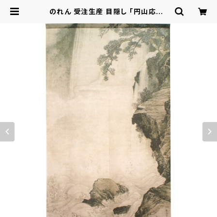
のれん 受注生産 目隠し 「円山応挙_
瀑布図」85x150cm 日本製 和風 /
家具・インテリア ファブリック・敷物 |
ロシナンテ！オンライン - 総合ショッ
ピングサイト -