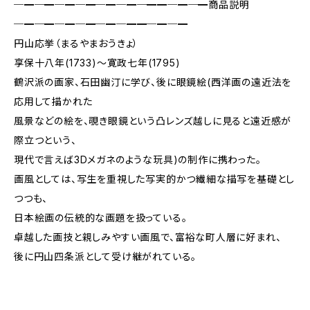
─━─━─━─━─━─━─━━─━─━商品説明
─━─━─━─━─━─━━─━─━
円山応挙（まるやまおうきょ）
享保十八年(1733)〜寛政七年(1795)
鶴沢派の画家、石田幽汀に学び、後に眼鏡絵(西洋画の遠近法を
応用して描かれた
風景などの絵を、覗き眼鏡という凸レンズ越しに見ると遠近感が
際立つという、
現代で言えば3Dメガネのような玩具)の制作に携わった。
画風としては、写生を重視した写実的かつ繊細な描写を基礎とし
つつも、
日本絵画の伝統的な画題を扱っている。
卓越した画技と親しみやすい画風で、富裕な町人層に好まれ、
後に円山四条派として受け継がれている。