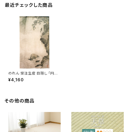
最近チェックした商品
のれん 受注生産 目隠し 「円山
応挙_瀑布図」85x150cm 日本
¥4,160
製 和風 / 家具・インテリア ファ
ブリック・敷物
その他の商品