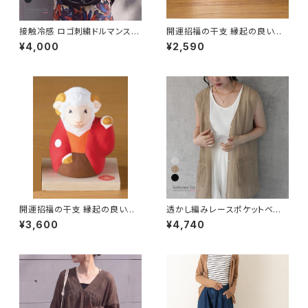
接触冷感 ロゴ刺繍ドルマンスリ
開運招福の干支 縁起の良い置
ーブTシャツ トップス 半袖 体型
物 開運 福未(白) 予約販売 / 家
¥4,000
¥2,590
カバー 2026夏新作 / ファッショ
具・インテリア インテリア雑貨
ン レディースアパレル シャツ・ブ
置物・オブジェ
ラウス
開運招福の干支 縁起の良い置
透かし編みレースポケットベスト
物 開運 招き未(左手) 予約販売
ジレ レースベスト シアーベスト
¥3,600
¥4,740
/ 家具・インテリア インテリア雑
Lサイズ 大きいサイズ 2026夏 /
貨 置物・オブジェ
ファッション レディースアパレル
トップス ベスト・ジレ