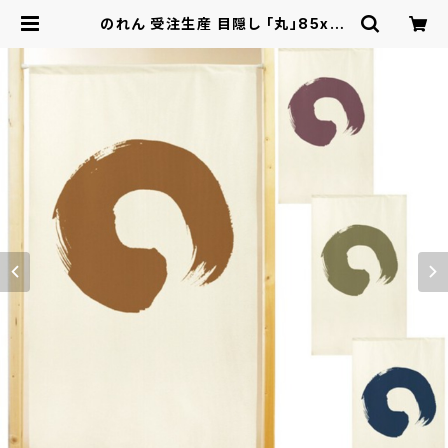
のれん 受注生産 目隠し 「丸」85x15
0cm 日本製 和風 / 家具・インテリア
ファブリック・敷物 | ロシナンテ！オン
ライン - 総合ショッピングサイト -