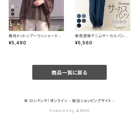
無地ドットシアーワッシャーVネ
新色登場デニムサーカスパンツ
ックブラウス 長袖 シアートップ
カーブ ワイド バレルレッグジー
¥5,490
¥5,560
ス フェミニン 2026秋新作 予約
ンズ 2026秋 / ファッション レデ
/ ファッション レディースアパレ
ィースアパレル ボトムス デニム
ル シャツ・ブラウス
パンツ フルレングスパンツ
商品一覧に戻る
© ロシナンテ！オンライン - 総合ショッピングサイト -
Powered by