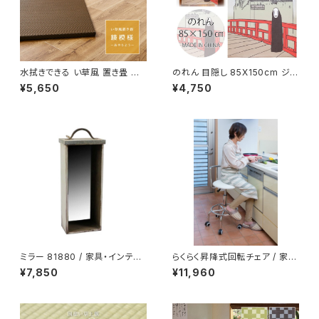
水拭きできる い草風 置き畳 フ
のれん 目隠し 85X150cm ジブ
ローリングに置く畳 縁なし 滑り
リ 千と千尋の神隠し「湯屋とカ
¥5,650
¥4,750
止め 「綾模様」 4色/1、6、9、12
オナシ」暖簾 和風 和柄 / 家具・
枚 / 家具・インテリア ファブリッ
インテリア ファブリック・敷物
ク・敷物 畳・ござ
ミラー 81880 / 家具・インテリ
らくらく昇降式回転チェア / 家
ア 鏡・ドレッサー ウォールミラー
具・インテリア
¥7,850
¥11,960