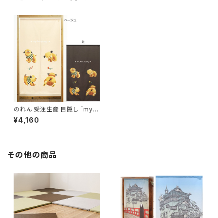
のれん 受注生産 目隠し 「my_d
ear_puppy」 日本製 洋風 犬 /
¥4,160
家具・インテリア ファブリック・
敷物
その他の商品