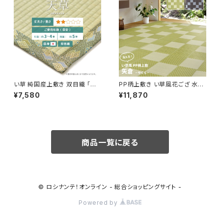
い草 純国産上敷き 双目織 「天
PP柄上敷き い草風花ござ 水洗
草(あまくさ)」 / 家具・インテリア
いOK 「矢倉」 グリーン / 家具・
¥7,580
¥11,870
ファブリック・敷物 畳・ござ
インテリア ファブリック・敷物 カ
ーペット・絨毯
商品一覧に戻る
© ロシナンテ！オンライン - 総合ショッピングサイト -
Powered by