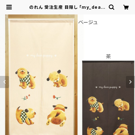
のれん 受注生産 目隠し 「my_dear_
puppy」 日本製 洋風 犬 / 家具・イン
テリア ファブリック・敷物 | ロシナン
テ！オンライン - 総合ショッピングサ
イト -