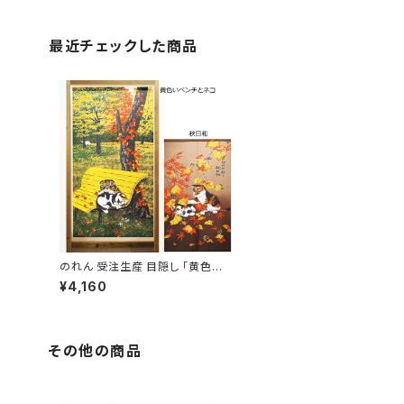
最近チェックした商品
のれん 受注生産 目隠し 「黄色い
ベンチとネコ/秋日和」 日本製 和
¥4,160
風 猫 / 家具・インテリア ファブリッ
ク・敷物
その他の商品