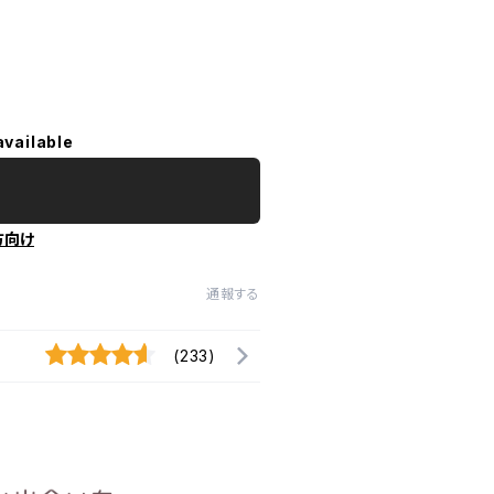
available
方向け
通報する
(233)