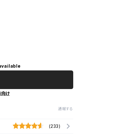
available
方向け
通報する
(233)