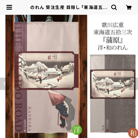
のれん 受注生産 目隠し 「東海道五十
三次 蒲原」 日本製 和風 / 家具・イン
テリア ファブリック・敷物 | ロシナン
テ！オンライン - 総合ショッピングサ
イト -