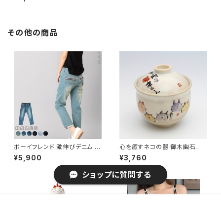
/ 家具・インテリア ファブリック・
敷物
その他の商品
ボーイフレンド 激伸びデニム ジ
心を癒すネコの器 御木幽石氏
ッパー デニムパンツ 一部予約 /
福ネコ 福蓋碗 / 生活雑貨 食
¥5,900
¥3,760
ファッション レディースアパレル
器・キッチン 碗・椀 汁椀
ボトムス フルレングスパンツ
ショップに質問する
販売開始のお知らせを希望する
再入荷のお知らせを希望する
コミュニティ加入
種類を選択する
年齢確認
¥4,160
Add to cart
0