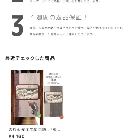
最近チェックした商品
のれん 受注生産 目隠し 「東海
道五十三次 蒲原」 日本製 和風
¥4,160