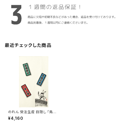
最近チェックした商品
のれん 受注生産 目隠し 「鳥獣
三昧 一串入魂」85x150cm 日
¥4,160
本製 和風 店舗 施設 向け / 家
具・インテリア ファブリック・敷