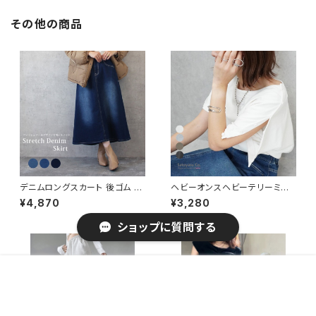
物
その他の商品
デニムロングスカート 後ゴム A
ヘビーオンスヘビーテリーミニ
ライン フレアスカート デニムス
裏毛肩ボタンプルオーバー 半袖
¥4,870
¥3,280
カート 低身長 一部予約 / ファッ
L 大きいサイズ 2026夏新作 /
ション レディースアパレル ボト
ファッション レディースアパレル
ショップに質問する
ムス
トップス Tシャツ・カットソー
販売開始のお知らせを希望する
再入荷のお知らせを希望する
コミュニティ加入
種類を選択する
年齢確認
¥4,160
Add to cart
0