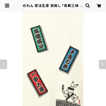
のれん 受注生産 目隠し 「鳥獣三昧 一
串入魂」85x150cm 日本製 和風 店
舗 施設 向け / 家具・インテリア ファ
ブリック・敷物 | ロシナンテ！オンライ
ン - 総合ショッピングサイト -