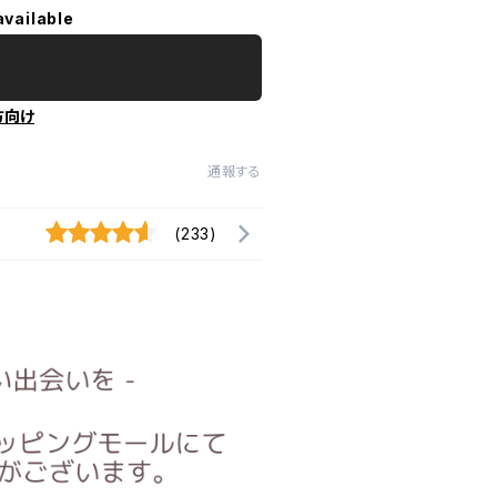
available
方向け
通報する
(233)