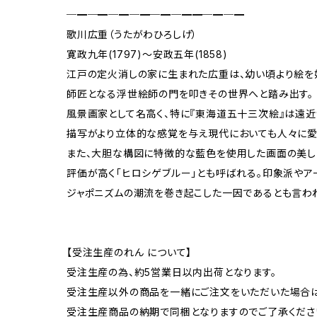
─━─━─━─━─━─━━─━─━
歌川広重（うたがわひろしげ）
寛政九年(1797)〜安政五年(1858)
江戸の定火消しの家に生まれた広重は、幼い頃より絵を
師匠となる浮世絵師の門を叩きその世界へと踏み出す。
風景画家として名高く、特に『東海道五十三次絵』は遠
描写がより立体的な感覚を与え現代においても人々に愛
また、大胆な構図に特徴的な藍色を使用した画面の美し
評価が高く「ヒロシゲブルー」とも呼ばれる。印象派やア
ジャポニズムの潮流を巻き起こした一因であるとも言わ
【受注生産のれん について】
受注生産の為、約5営業日以内出荷となります。
受注生産以外の商品を一緒にご注文をいただいた場合
受注生産商品の納期で同梱となりますのでご了承くださ