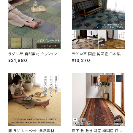
ラグ い草 自然素材 クッション性
ラグ い草 国産 純国産 日本製
撥水 防ダニ 滑り止め加工 抗菌
モダン 抗菌防臭 自然素材 不織
¥31,880
¥13,270
防臭 消臭 『クレル』 / 家具・イン
布 『DX京刺子』 / 家具・インテ
テリア ファブリック・敷物 畳・ご
リア ファブリック・敷物 ラグ・マ
ざ
ット
籐 ラグ カーペット 自然素材 ひ
廊下 敷 敷き 国産 純国産 日本