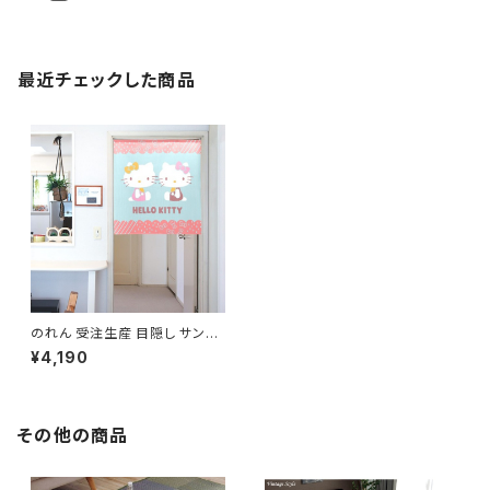
最近チェックした商品
のれん 受注生産 目隠し サンリ
オ「ハローキティ シックテキスタ
¥4,190
イル」85×90cm 日本製 / 家
具・インテリア ファブリック・敷
物
その他の商品