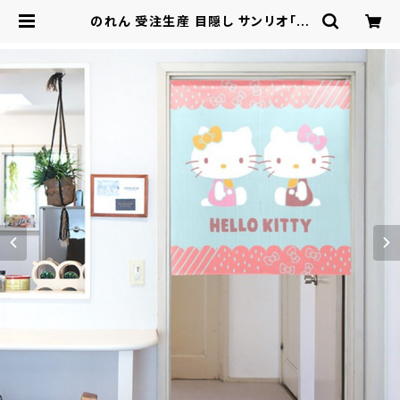
のれん 受注生産 目隠し サンリオ「ハ
ローキティ シックテキスタイル」85×
90cm 日本製 / 家具・インテリア フ
ァブリック・敷物 | ロシナンテ！オンラ
イン - 総合ショッピングサイト -