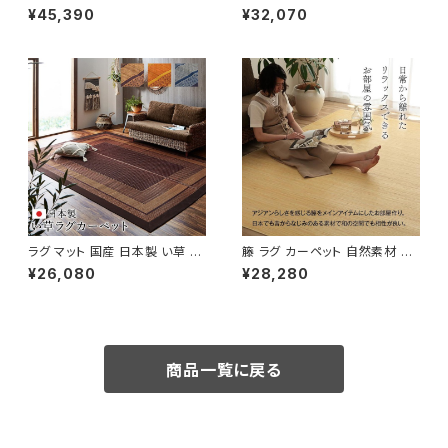
んやり インドネシア産 むしろ
製 い草 抗菌防臭 モダン 自然素
¥45,390
¥32,070
『ジャワ 籐』 / 家具・インテリア
材 不織布 『DXランクス 廊下
ファブリック・敷物 畳・ござ
敷』 / 家具・インテリア ファブリ
ック・敷物 ラグ・マット 玄関マッ
ト
ラグ マット 国産 日本製 い草 モ
籐 ラグ カーペット 自然素材 ひ
ダン 抗菌防臭 自然素材 『ラン
んやり インドネシア産 むしろ
¥26,080
¥28,280
クス』 / 家具・インテリア ファブ
『ジャワ 籐』 / 家具・インテリア
リック・敷物 ラグ・マット
ファブリック・敷物 畳・ござ
商品一覧に戻る