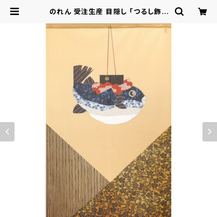
のれん 受注生産 目隠し 「つるし飾り
ふぐ」 日本製 和風 縁起物 / 家具・イ
ンテリア ファブリック・敷物 | ロシナ
ンテ！オンライン - 総合ショッピング
サイト -