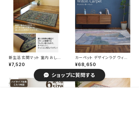
新生活 玄関マット 室内 おしゃ
カーペット デザインラグ ウィル
れ 国産い草 『Fグラデーション』
トンカーペット ルームマット ラグ
¥7,520
¥68,650
/ 家具・インテリア ファブリック・
マット 『スピネル』 / 家具・インテ
敷物 ラグ・マット
リア ファブリック・敷物 ラグ・マ
ショップに質問する
ット
販売開始のお知らせを希望する
再入荷のお知らせを希望する
コミュニティ加入
種類を選択する
年齢確認
¥4,160
Add to cart
0
キーワードから探す
こたつ布団 ハイタイプ 洗える
玄関 マット トルコ製 ウィルトン