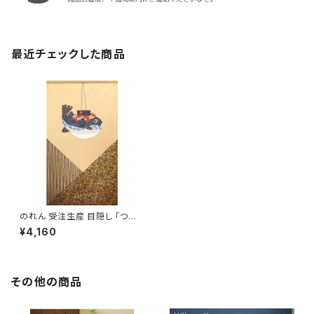
最近チェックした商品
のれん 受注生産 目隠し 「つるし
飾りふぐ」 日本製 和風 縁起物 /
¥4,160
家具・インテリア ファブリック・
敷物
その他の商品