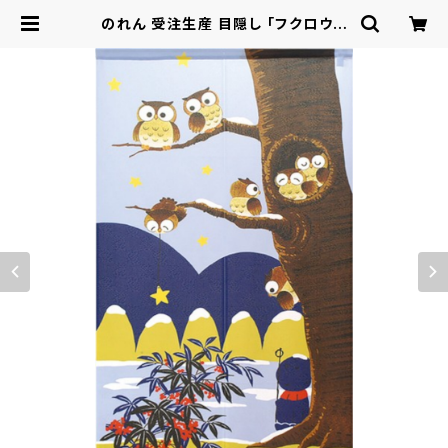
のれん 受注生産 目隠し 「フクロウと
地蔵」 日本製 和風 縁起物 フクロウ /
家具・インテリア ファブリック・敷物 |
ロシナンテ！オンライン - 総合ショッ
ピングサイト -