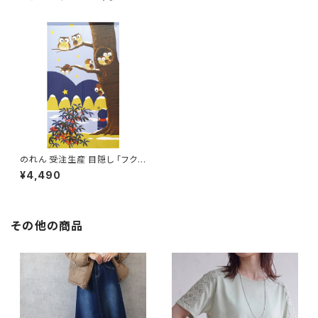
のれん 受注生産 目隠し 「フク
ロウと地蔵」 日本製 和風 縁起
¥4,490
物 フクロウ / 家具・インテリア
ファブリック・敷物
その他の商品