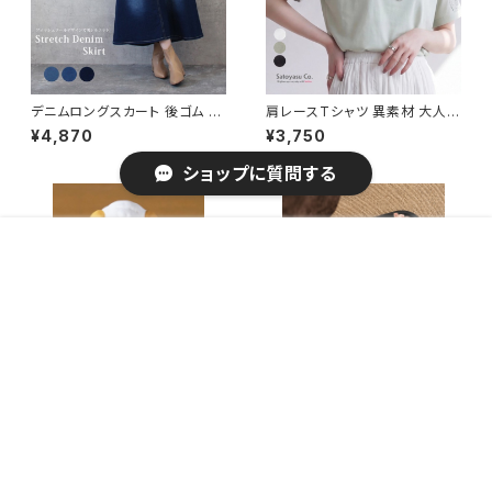
デニムロングスカート 後ゴム A
肩レースTシャツ 異素材 大人カ
ライン フレアスカート デニムス
ジュアル 体型カバー Lサイズ 大
¥4,870
¥3,750
カート 低身長 一部予約 / ファッ
きいサイズ 2026夏新作 / ファッ
ション レディースアパレル ボト
ション レディースアパレル トップ
ショップに質問する
ムス
ス Tシャツ・カットソー
販売開始のお知らせを希望する
再入荷のお知らせを希望する
コミュニティ加入
種類を選択する
年齢確認
¥4,490
Add to cart
0
キーワードから探す
開運招福の干支 縁起の良い置
アンクルストラップサンダルレデ
物 開運 招き未(左手) 予約販売
ィース美脚 / ミュールサンダル
¥3,600
¥4,070
/ 家具・インテリア インテリア雑
夏 韓国風靴疲れにくい 履きやす
貨 置物・オブジェ
い旅行くつ
カテゴリから探す