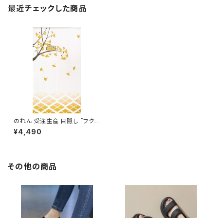
最近チェックした商品
のれん 受注生産 目隠し 「フク
ロウとイチョウ」 日本製 和風 縁
¥4,490
起物 フクロウ / 家具・インテリ
ア ファブリック・敷物
その他の商品