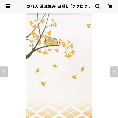
のれん 受注生産 目隠し 「フクロウと
イチョウ」 日本製 和風 縁起物 フクロ
ウ / 家具・インテリア ファブリック・敷
物 | ロシナンテ！オンライン - 総合シ
ョッピングサイト -