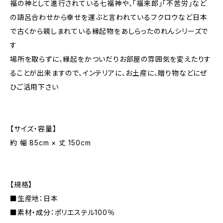
福の神として進行されている七福神や、「福来郎」「不苦労」など
の語呂合わせから幸せを運ぶと言われているフクロウなど日本
で古くから親しまれている縁起物をあしらったのれんシリーズで
す
場所を取らずに、縁起をかついだりお部屋の雰囲気を変えたりす
ることが出来ますので、インテリアに、お土産に、贈り物などにぜ
ひご活用下さい
【サイズ・容量】
約 幅 85cm × 丈 150cm
【規格】
■生産地：日本
■素材・成分：ポリエステル100％