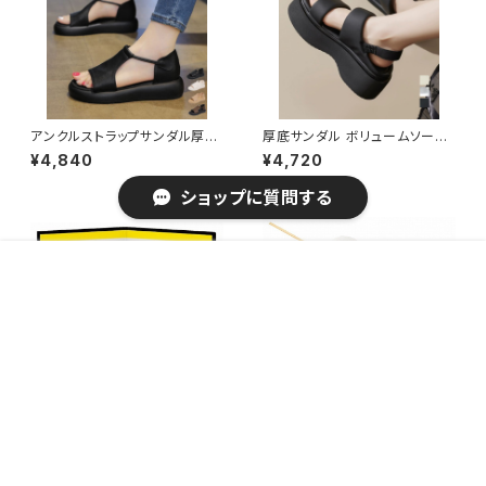
アンクルストラップサンダル厚底
厚底サンダル ボリュームソール
シューズ夏 / モードシューズ軽
美脚 夏 / サマーシューズ コンフ
¥4,840
¥4,720
量 厚底スポサン楽ちん オープ
ォート靴 リゾートサンダル
ントゥ 脚長
ショップに質問する
販売開始のお知らせを希望する
再入荷のお知らせを希望する
コミュニティ加入
種類を選択する
年齢確認
¥4,490
Add to cart
1
キーワードから探す
開運招福の干支 縁起の良い置
開運招福の干支 縁起の良い置
物 開運 福未親子 / 家具・インテ
物 開運 金彩福未破魔矢 / 家
¥2,870
¥8,560
リア インテリア雑貨 置物・オブ
具・インテリア インテリア雑貨
ジェ
置物・オブジェ