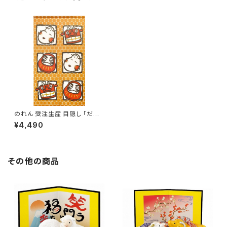
のれん 受注生産 目隠し 「だる
ま獅子舞おかめ」 日本製 和風
¥4,490
縁起物 / 家具・インテリア ファ
ブリック・敷物
その他の商品