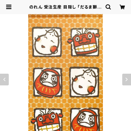
のれん 受注生産 目隠し 「だるま獅子
舞おかめ」 日本製 和風 縁起物 / 家
具・インテリア ファブリック・敷物 | ロ
シナンテ！オンライン - 総合ショッピ
ングサイト -