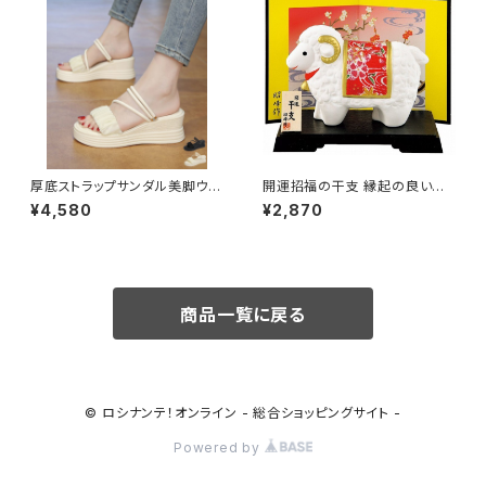
厚底ストラップサンダル美脚ウェ
開運招福の干支 縁起の良い置
ッジソール / ボリュームソール靴
物 開運 金彩ちりめん福未(中) /
¥4,580
¥2,870
疲れにくいサンダル ビーチサン
家具・インテリア インテリア雑貨
ダル脚長
置物・オブジェ
商品一覧に戻る
© ロシナンテ！オンライン - 総合ショッピングサイト -
Powered by