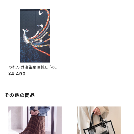
のれん 受注生産 目隠し 「のし
と枝木」 日本製 和風 縁起物 七
¥4,490
福神 / 家具・インテリア ファブリ
ック・敷物
その他の商品