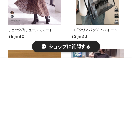
チェック柄チュールスカート ロ
ロゴクリアバッグ PVCトートバッ
ングスカート フレア 体型カバー
グ透明 / ビニールバッグ夏海 海
¥5,560
¥3,520
細見え ウエストゴム 2026秋新
水浴バッグ防水鞄 水遊びビーチ
作 予約 / ファッション レディー
バッグ
ショップに質問する
スアパレル ボトムス
販売開始のお知らせを希望する
再入荷のお知らせを希望する
コミュニティ加入
種類を選択する
年齢確認
¥4,490
Add to cart
0
キーワードから探す
開運招福の干支 縁起の良い置
接触冷感マルチWAYアンサンブ
物 開運 福未(ベージュ) 予約販
ルワンピース セット Tシャツ 20
¥2,590
¥4,270
売 / 家具・インテリア インテリア
26夏新作 マタニティ L 大きいサ
雑貨 置物・オブジェ
イズ / ファッション レディースア
パレル ワンピース・ドレス
カテゴリから探す