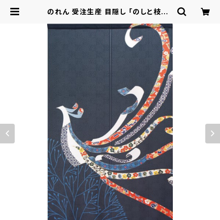
のれん 受注生産 目隠し 「のしと枝木」
日本製 和風 縁起物 七福神 / 家具・イ
ンテリア ファブリック・敷物 | ロシナ
ンテ！オンライン - 総合ショッピング
サイト -