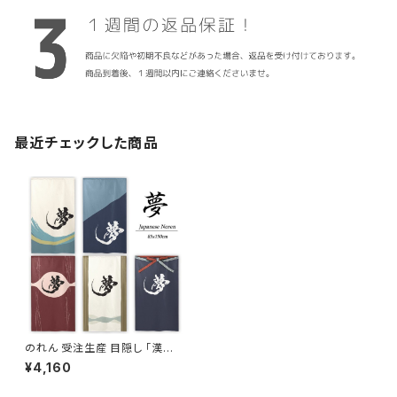
最近チェックした商品
のれん 受注生産 目隠し 「漢字
夢」 日本製 和柄 DREAM / 家
¥4,160
具・インテリア ファブリック・敷
物