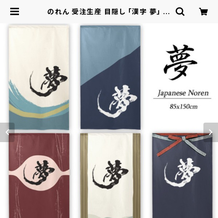
のれん 受注生産 目隠し 「漢字 夢」 日
本製 和柄 DREAM / 家具・インテリ
ア ファブリック・敷物 | ロシナンテ！オ
ンライン - 総合ショッピングサイト -