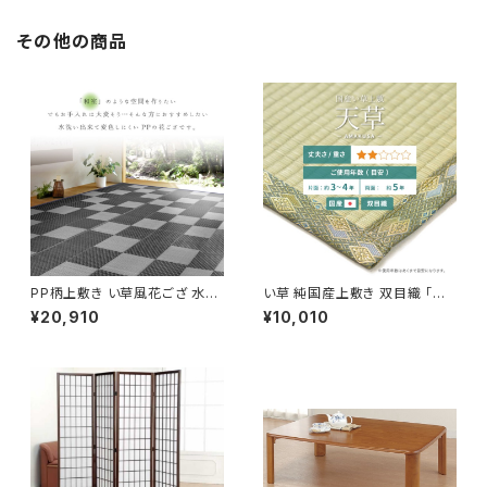
その他の商品
PP柄上敷き い草風花ござ 水洗
い草 純国産上敷き 双目織 「天
いOK 「矢倉」 グレー / 家具・イ
草(あまくさ)」 / 家具・インテリア
¥20,910
¥10,010
ンテリア ファブリック・敷物 カー
ファブリック・敷物 畳・ござ
ペット・絨毯