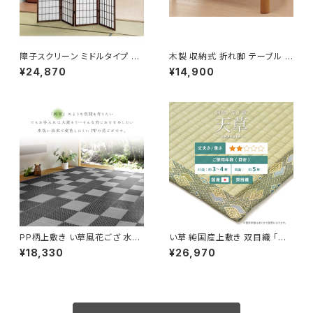
障子スクリーン ミドルタイプ ハ
木製 収納式 折れ脚 テーブル ち
イタイプ / 家具・インテリア 間
ゃぶ台 / 家具・インテリア ロー
¥24,870
¥14,900
仕切り・パーテション
テーブル
PP柄上敷き い草風花ござ 水洗
い草 純国産上敷き 双目織 「天
いOK 「矢倉」 グレー / 家具・イ
草(あまくさ)」 / 家具・インテリア
¥18,330
¥26,970
ンテリア ファブリック・敷物 カー
ファブリック・敷物 畳・ござ
ペット・絨毯