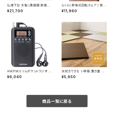
仏壇下台 木製 (黒檀調 紫檀調)
らくらく昇降式回転チェア / 家
(45cm幅 56cm幅) / 生活雑貨
具・インテリア
¥21,700
¥11,960
日用品 仏事・神事用品
AM/FMスリムポケットラジオ 黒
水拭きできる い草風 置き畳 フ
/ 生活雑貨 日用品 防災用品
ローリングに置く畳 縁なし 滑り
¥6,040
¥5,650
止め 「綾模様」 4色/1、6、9、12
枚 / 家具・インテリア ファブリッ
ク・敷物 畳・ござ
商品一覧に戻る