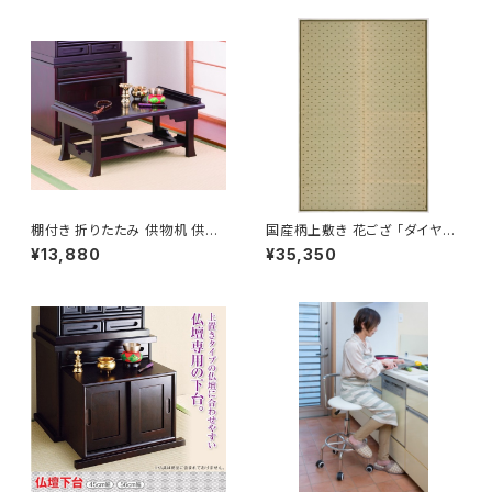
棚付き 折りたたみ 供物机 供物
国産柄上敷き 花ござ 「ダイヤ」 /
台 仏具 仏事 / 生活雑貨 日用品
家具・インテリア ファブリック・
¥13,880
¥35,350
仏事・神事用品
敷物 畳・ござ