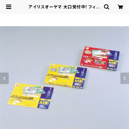
アイリスオーヤマ 大口受付中! フィル
ム ラミネートフィルム横型100ミクロ
ン/150ミクロンA4 / 生活雑貨 ステ
ーショナリー・クラフト ファイリング用
品 | ロシナンテ！オンライン - 総合シ
ョッピングサイト -