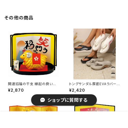
生活雑貨 ステーショナリー・クラ
フト ファイリング用品
その他の商品
開運招福の干支 縁起の良い置
トングサンダル厚底EVAラバービ
物 開運 金彩福未(手提げ盆) /
ーサン夏 / クッションサンダル
¥2,870
¥2,420
家具・インテリア インテリア雑貨
滑りにくいサンダル フリップフロ
置物・オブジェ
ップ黒
ショップに質問する
販売開始のお知らせを希望する
再入荷のお知らせを希望する
コミュニティ加入
種類を選択する
年齢確認
¥4,770
Add to cart
0