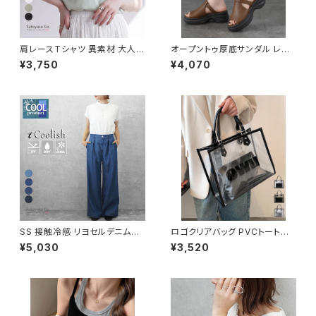
肩レースTシャツ 異素材 大人カ
オープントゥ厚底サンダル レデ
ジュアル 体型カバー Lサイズ 大
ィース美脚 / おしゃれスリッパ夏
¥3,750
¥4,070
きいサイズ 2026夏新作 / ファッ
疲れにくい痛くない カジュアル
ション レディースアパレル トップ
シューズ
ス Tシャツ・カットソー
SS 接触冷感 リヨセルデニムワ
ロゴクリアバッグ PVCトートバッ
イドパンツ テンセル混パンツ ボ
グ透明 / ビニールバッグ夏海 海
¥5,030
¥3,520
トムス 2026夏新作 / ファッショ
水浴バッグ防水鞄 水遊びビーチ
ン レディースアパレル デニムパ
バッグ
ンツ フルレングスパンツ