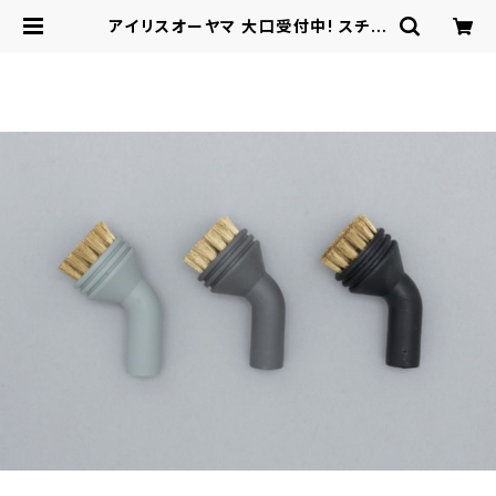
アイリスオーヤマ 大口受付中! スチー
ムクリーナー 真鍮ブラシ3個セット /
電化製品 生活家電 掃除機・洗浄器・
毛玉とり | ロシナンテ！オンライン -
総合ショッピングサイト -