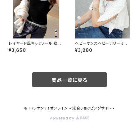
レイヤード風キャミソール 韓国
ヘビーオンスヘビーテリーミニ
風配色夏服 / 肌見せ 夏肌着無
裏毛肩ボタンプルオーバー 半袖
¥3,650
¥3,280
地 ストレッチトップス ノースリー
L 大きいサイズ 2026夏新作 /
ブ夏服
ファッション レディースアパレル
トップス Tシャツ・カットソー
商品一覧に戻る
© ロシナンテ！オンライン - 総合ショッピングサイト -
Powered by