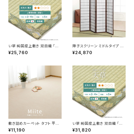
い草 純国産上敷き 双目織 「天
障子スクリーン ミドルタイプ ハ
草(あまくさ)」 / 家具・インテリア
イタイプ / 家具・インテリア 間
¥25,760
¥24,870
ファブリック・敷物 畳・ござ
仕切り・パーテション
敷き詰めカーペット タフト 平織
い草 純国産上敷き 双目織 「天
り 抗菌 防臭 カットOK 日本製
草(あまくさ)」 / 家具・インテリア
¥11,190
¥31,820
「ミーテ」 アイボリー・ブルー/江
ファブリック・敷物 畳・ござ