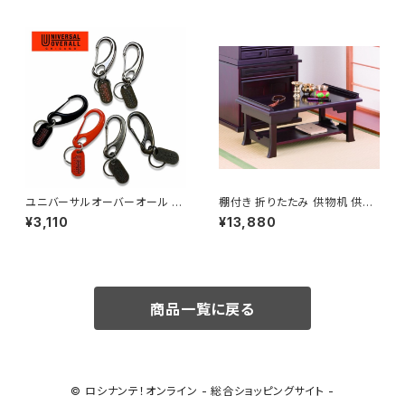
戸間 / 家具・インテリア ファブリ
ック・敷物 カーペット・絨毯
ユニバーサルオーバーオール カ
棚付き 折りたたみ 供物机 供物
ラビナキーホルダー / ファッショ
台 仏具 仏事 / 生活雑貨 日用品
¥3,110
¥13,880
ン バッグ・財布 小物
仏事・神事用品
商品一覧に戻る
© ロシナンテ！オンライン - 総合ショッピングサイト -