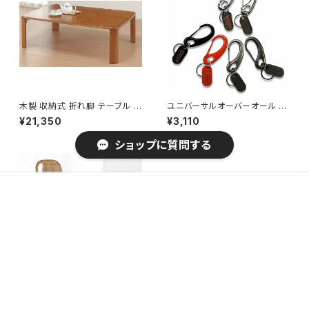
木製 収納式 折れ脚 テーブル ち
ユニバーサルオーバーオール カ
ゃぶ台 / 家具・インテリア ロー
ラビナキーホルダー / ファッショ
¥21,350
¥3,110
テーブル
ン バッグ・財布 小物
ショップに質問する
販売開始のお知らせを希望する
再入荷のお知らせを希望する
コミュニティ加入
種類を選択する
年齢確認
¥5,180
Add to cart
0
キーワードから探す
天然籐リクライニングチェア(マ
木製 収納式 折れ脚 テーブル ち
ガジンラック・サイドテーブル付
ゃぶ台 / 家具・インテリア ロー
¥31,210
¥11,960
き) / 家具・インテリア
テーブル