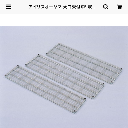
アイリスオーヤマ 大口受付中! 収納・
家具 メタルラックφ19mm メタルミ
ニ棚板 / 家具・インテリア 収納家具
ラック・シェルフ | ロシナンテ！オンラ
イン - 総合ショッピングサイト -