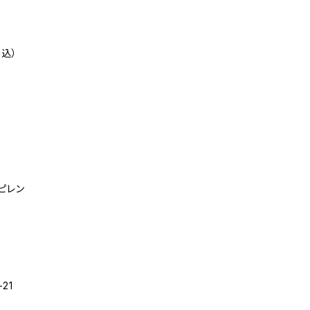
ー込）
ピレン
-21