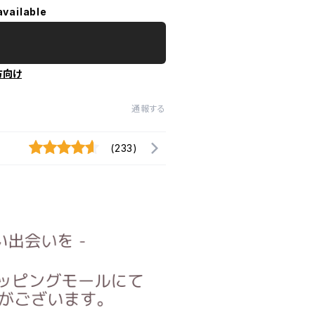
available
方向け
通報する
(233)