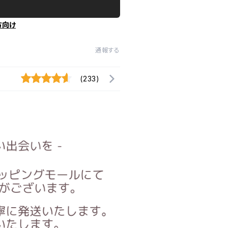
方向け
通報する
(233)