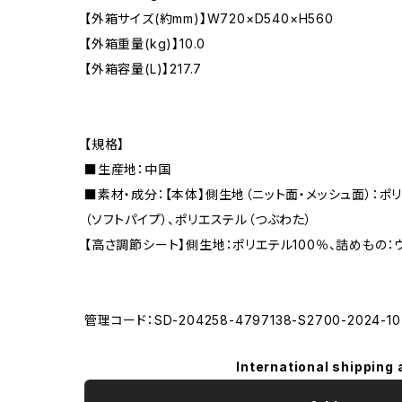
【外箱サイズ(約mm)】W720×D540×H560
【外箱重量(kg)】10.0
【外箱容量(L)】217.7
【規格】
■生産地：中国
■素材・成分：【本体】側生地（ニット面・メッシュ面）：ポ
（ソフトパイプ）、ポリエステル（つぶわた）
【高さ調節シート】側生地：ポリエテル100％、詰めもの：ウ
管理コード：SD-204258-4797138-S2700-2024-10
International shipping 